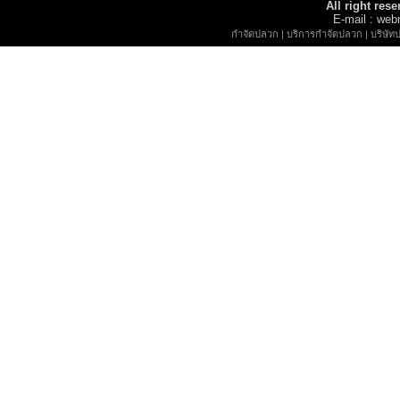
All right re
E-mail : w
กำจัดปลวก
|
บริการกำจัดปลวก
|
บริษัท