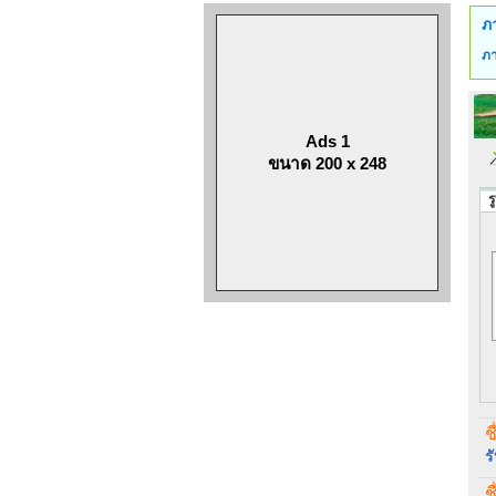
ภ
ภา
Ads 1
ขนาด 200 x 248
ร
ช
ร
ช