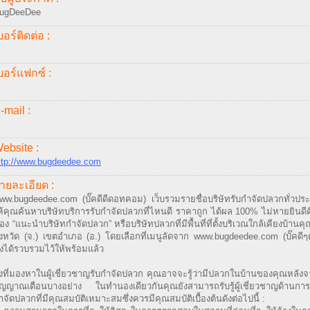
ugDeeDee
บอร์ติดต่อ :
บอร์แฟกซ์ :
-mail :
ebsite :
ttp://www.bugdeedee.com
ายละเอียด :
ww.bugdeedee.com (บั๊คดีดีดอทคอม) เว็บรวมรายชื่อบริษัทรับกำจัดปลวกทั่วปร
ห้คุณค้นหาบริษัทบริการรับกำจัดปลวกที่ไหนดี ราคาถูก ได้ผล 100% ไม่หายยินดีค
่อง “แนะนำบริษัทกำจัดปลวก” หรือบริษัทปลวกที่มีพื้นที่ที่ตั้งบริเวณใกล้เคียงบ้านค
ังหวัด (จ.) เขตอำเภอ (อ.) โดยเลือกที่เมนูลัดจาก www.bugdeedee.com (บั๊คด
ึ่งได้รวบรวมไว้ให้พร้อมแล้ว
ิ่งที่มองหาในผู้เชี่ยวชาญรับกำจัดปลวก คุณอาจจะรู้ว่ามีปลวกในบ้านของคุณหลังจาก
ัญญาณเตือนบางอย่าง ในทำนองเดียวกันคุณยังสามารถรับรู้ผู้เชี่ยวชาญด้านการ
ำจัดปลวกที่มีคุณสมบัติเหมาะสมซึ่งควรมีคุณสมบัติเบื้องต้นดังต่อไปนี้ :