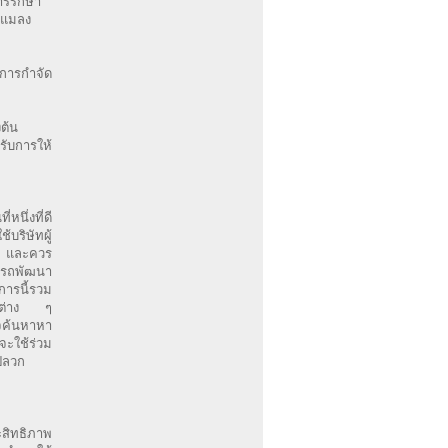
ารรักษา
ะแมลง
นการกำจัด
ต้น
รับการให้
หนึ่งที่ดี
บริษัทผู้
ัน และควร
มารถพัฒนา
ารนี้รวม
ี่ต่าง ๆ
จค้นหาหา
จะใช้ร่วม
มปลวก
ะสิทธิภาพ