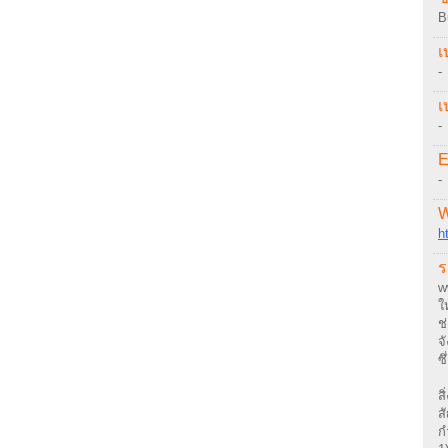
B
เ
-
เ
-
E
-
W
h
ร
w
ใ
ช
จ
ซ
ส
ส
ก