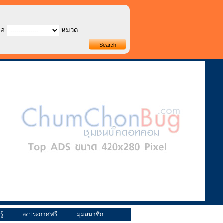
ภอ:
หมวด:
ู้
ลงประกาศฟรี
มุมสมาชิก