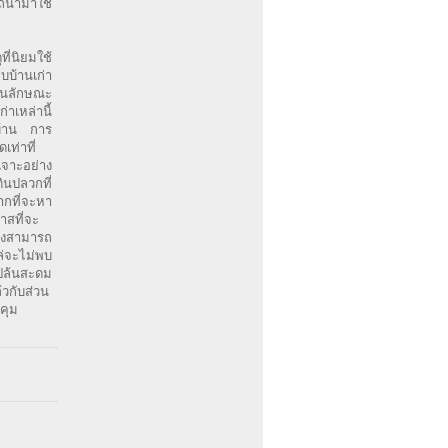
ถนำมาใช้
ี่นิยมใช้
บ้านเก่า
้ในลักษณะ
่าเหล่านี้
นบ้าน การ
เท่าที่
เจาะอย่าง
ินปลวกที่
ากที่จะหา
าสที่จะ
ังสามารถ
ล่จะไม่พบ
กปล้นสะดม
้วกับส่วน
คุม