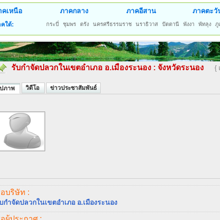
าคเหนือ
ภาคกลาง
ภาคอีสาน
ภาคตะวั
คใต้:
กระบี่
ชุมพร
ตรัง
นครศรีธรรมราช
นราธิวาส
ปัตตานี
พังงา
พัทลุง
ภู
รับกำจัดปลวกในเขตอำเภอ อ.เมืองระนอง
:
จังหวัดระนอง
{
วิดีโอ
ข่าวประชาสัมพันธ์
ูปภาพ
ื่อบริษัท :
ับกำจัดปลวกในเขตอำเภอ อ.เมืองระนอง
ื่อผู้ประกาศ :