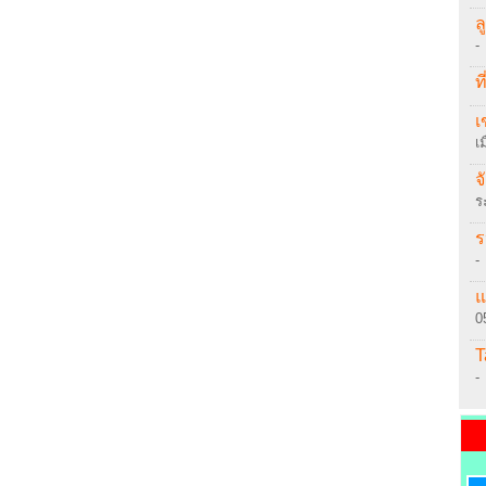
ล
-
ที
เ
เ
จ
ร
ร
-
แ
0
T
-