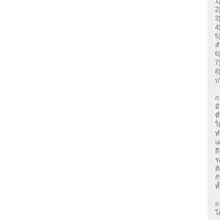
1
2
3
4
5
ส
6
7
8
บ
ก
ม
ท
ใ
ท
แ
ถ
ร
ส
ก
ท
ก
โ