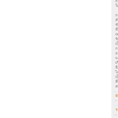
ก
โ
ก
ส
ข
ท
เ
ร
เ
ก
อ
แ
เ
ฉ
ไ
เ
ท
ส
ย
-
ร
-