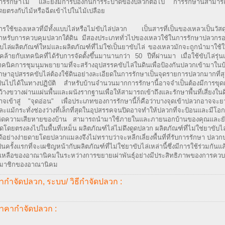
ารรักษาไม้ และยังมีการป้องกันการระบาดของปลวกต่อไป การรักษานี้สามาร
ดยตรงกับไม้หรือฉีดเข้าไปในไม้เปลือย
ารใช้ของเหลวที่มีทั้งแบบไล่หรือไม่ขับไล่ปลวก เป็นสารที่เป็นของเหลวเป็นวัสดุท
ำหรับการควบคุมปลวกใต้ดิน มีสองประเภททั่วไปของเหลวใช้ในการรักษาปลวกรอบ
ับไล่ผลิตภัณฑ์ใหม่และผลิตภัณฑ์ที่ไม่ใช่เป็นยาขับไล่ ของเหลวมักจะถูกนำมาใช
ี่คล้ายกับเทคนิคที่ได้รับการจัดตั้งขึ้นมานานกว่า 50 ปีที่ผ่านมา เมื่อใช้ขับไล่รุ่นเก
ทคนิคการชุมนุมพยายามที่จะสร้างอุปสรรคขับไล่ในดินเพื่อป้องกันปลวกเข้ามาใ
ักษาอุปสรรคขับไล่ต้องใช้ดินอย่างละเอียดในการรักษาเป็นจุดรายการปลวกมากที่สุด
ป็นไปได้ในทางปฏิบัติ สำหรับบ้านจำนวนมากการรักษานี้อาจจำเป็นต้องมีการขุด
ว้างขวางผ่านแผ่นพื้นและผนังรากฐานเพื่อให้สามารถเข้าถึงและรักษาพื้นที่เสี่ยงในด
าจเข้าสู่ "จุดอ่อน" เพื่อประเภทของการรักษานี้ก็คือว่าบางจุดเข้าปลวกอาจจะย
ละแม้กระทั่งช่องว่างที่เล็กที่สุดในอุปสรรคจนปิดอาจทำให้ปลวกที่จะป้อนและมีโอก
กิดความเสียหายของบ้าน สามารถนำมาใช้ภายในและภายนอกบ้านของคุณและย
ีดโดยตรงลงไปในพื้นที่เหม็น ผลิตภัณฑ์ไล่ไม่ดึงดูดปลวก ผลิตภัณฑ์ที่ไม่ใช่ยาขับไ
ด้อย่างง่ายดายโดยปลวกแมลงจึงไม่ทราบว่าจะหลีกเลี่ยงพื้นที่ที่รับการรักษา ปลว
ป็นครั้งแรกที่จะเผชิญหน้ากับผลิตภัณฑ์ที่ไม่ใช่ยาขับไล่เหล่านี้ซึ่งมีการใช้ร่วมกันแล
ี่เหลือของอาณานิคมในระหว่างการขยายเผ่าพันธุ์อย่างมีประสิทธิภาพของการควบ
มาชิกของอาณานิคม
ากำจัดปลวก, ระบบ/ วิธีกำจัดปลวก :
าคากำจัดปลวก :