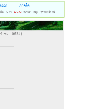
นออก
ภาคใต้
เก็ต
ยะลา
ระนอง
สงขลา
สตูล
สุราษฎร์ธานี
 เข้าชม : 19581 }