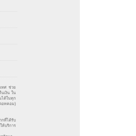
ะเทศ ช่วย
ืนเงิน ใน
ุณได้ในทุก
ีๆดอทคอม)
ที่ได้รับ
ให้บริการ