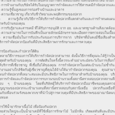
) ความสามารถในการที่จะให้อิสระในการตรวจสอบในสถานที่ก่อนที่จะให้อ้างในก
) การจ้างงานกับบริษัทได้รับใบอนุญาตการกำจัดและการใช้สารเคมีกำจัดปลวกแล
) ความรู้ขั้นสูงของการก่อสร้างบ้านและอาคาร
) ความเชี่ยวชาญ เกี่ยวกับชีววิทยาและพฤติกรรมของปลวก
) ความรู้เกี่ยวกับวิธีการให้บริการกำจัดปลวกที่แตกต่างกันและการกำหนดแผ
ำหรับบ้านของคุณ
) การรับรู้ยาและสารเคมี ที่ได้รับการอนุมัติ จาก อย. และมาตรฐานด้านสิ่งแวดล้อม
) ความสามารถในการบันทึกเป็นลายลักษณ์อักษรรายละเอียดการตรวจสอบในเบื้อง
) ความเชื่อมั่นในการรับประกันของการบริการจาก บริษัทฯที่มั่นคงมีชื่อเสียงสำห
ริการกำจัดปลวกป้องกันที่มีประสิทธิภาพการรักษาและการควบคุม
ารป้องกันและกำปลวกใต้ดิน
ีหลายวิธีการของการให้บริการกำจัดปลวกสามารถ ดังนั้นวิธีการที่คุณจะได้รู้ว่าเป็นที่
ี่สุดสำหรับบ้านของคุณ การตัดสินใจครั้งนี้ควรจะทำอย่างระมัดระวังในการเลือกใช้
ห้บริการที่เชี่ยวชาญ ที่เชื่อถือได้ของคุณ การกำจัดปลวกในแต่ละบ้านจะไม่ซ้ำก
ำงานอย่างใกล้ชิดกับผู้เชี่ยวชาญที่คุณได้จ้างให้มากำจัดปลวกของคุณ คุณสา
ผนกำจัดปลวกที่เหมาะสมและมีประสิทธิภาพในการรักษาสำหรับบ้านของคุณ บริก
ึงการกำจัดและกำจัดปลวกการรบกวนรอบบ้านรวมทั้งสถานีตรวจสอบปลวกสถานท
อบ ๆ บ้านของคุณ โดยที่บริษัทผู้ให้บริการกำจัดปลวกมืออาชีพของคุณตรว
ัญญาณของปลวกจะเข้ามาแทนที่สถานีตรวจสอบกับสถานีเหยื่อ ปลวกกินเหยื่อที่
ันกับเพื่อนร่วมรังของพวกเขาที่นำไปสู่การควบคุมที่มีประสิทธิภาพของอาณานิค
ั้งหมด
ารใช้น้ำยารักษาเนื้อไม้ เพื่อป้องกันปลวก
ดยส่วนใหญ่จะเป็นน้ำยาเคมีที่ใช้เพื่อการรักษาไม้ ไม่มีกลิ่น เกิดผลทันทีและมีปร