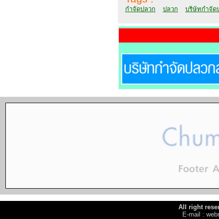
กำจัดปลวก
ปลวก
บริษัทกำจั
All right re
E-mail : w