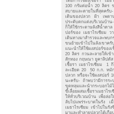
โดยการใช้ผงเชื้อรา เมธ
100 กรัมต่อน้ำ 20 ลิตร ราด
สบายและตายในที่สุดครับ- โ
เดินของปลวก ฝ้า เพดาน 
ประดับตกแต่งบริเวณบ้าน- 
ก็ให้ใช้กระดาษลังสีน้ำตาล
ปอร์ของ เมธาไรเซียม วา
เดินทางมาสำรวจและพบกร
ขนย้ายเข้าไปในลังเขาครั
แนะนำให้ใช้ผงสปอร์ของเชื
20 ลิตร กวนละลายให้เข้าก
สักทอง กฤษณา ยูคาลิปตั
เชื้อรา เมธาไรเซียม  1 
ละเอียด 20  50 ก.ก. หมั
ปลวก หรือจะใช้ผงสปอร์ 10
นะครับ- ถ้าพบว่ามีการระ
ขุดหลุมและนำกระบอกไม้ไผ่
ขี้เลื่อยผสมเชื้อราเมธาไร
ให้ทั่วบริเวณบ้าน เพื่อล
ลับไปแพร่ระบาดในรัง เม
เมธาไรเซียม เข้าไปในรังซ
มาและทำลายปลวกได้เกือบ