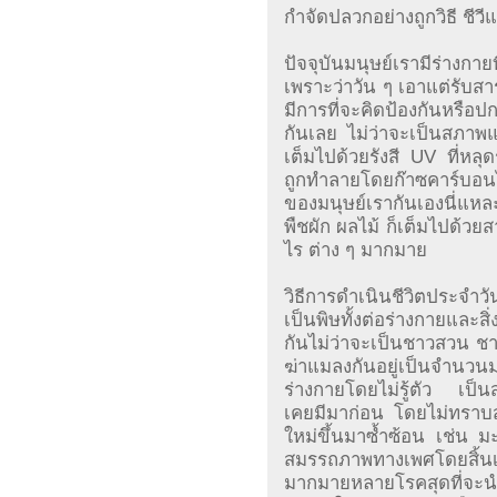
กำจัดปลวกอย่างถูกวิธี ชีว
ปัจจุบันมนุษย์เรามีร่างกาย
เพราะว่าวัน ๆ เอาแต่รับส
มีการที่จะคิดป้องกันหรือป
กันเลย ไม่ว่าจะเป็นสภาพแ
เต็มไปด้วยรังสี UV ที่หลุ
ถูกทำลายโดยก๊าซคาร์บอนไ
ของมนุษย์เรากันเองนี่แหล
พืชผัก ผลไม้ ก็เต็มไปด้ว
ไร ต่าง ๆ มากมาย
วิธีการดำเนินชีวิตประจำวั
เป็นพิษทั้งต่อร่างกายและส
กันไม่ว่าจะเป็นชาวสวน ชา
ฆ่าแมลงกันอยู่เป็นจำนว
ร่างกายโดยไม่รู้ตัว เป็นส
เคยมีมาก่อน โดยไม่ทราบสา
ใหม่ขึ้นมาซ้ำซ้อน เช่น ม
สมรรถภาพทางเพศโดยสิ้นเ
มากมายหลายโรคสุดที่จะ