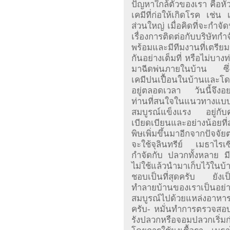
ปัญหาใกล้ตัวของเรา คือหัวข
เคมีที่ก่อให้เกิดโรค เช่น
ส่วนใหญ่ เมื่อคิดที่จะกำจ
เรื่องการติดต่อกับบริษัท
พร้อมและมีทีมงานที่เตรี
กันอย่างเต็มที่ หรือไม่บางท
มาฉีดพ่นภายในบ้าน ซึ่ง
เคมีปนเปื้อนในบ้านและโด
อยู่ตลอดเวลา วันนี้จึง
ท่านที่สนใจในแนวทางแบบ
สมบูรณ์แข็งแรง อยู่กั
เบียดเบียนและอย่างน้อยที่ส
พิษเพิ่มขึ้นมาอีกจากปัจจัยต
จะใช้จุลินทรีย์ เมธาไร
กำจัดกับ ปลวกทั้งหลาย มี
ไม่ใช้แล้วนำมาเก็บไว้ใน
ชอบเป็นที่สุดครับ ยังเป
ทำลายบ้านของเราเป็นอย่า
สมบูรณ์ไปด้วยแหล่งอาหาร
ครับ- หมั่นทำการตรวจสอ
รังปลวกหรือจอมปลวกเริ่มก่