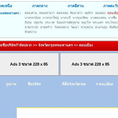
าคเหนือ
ภาคกลาง
ภาคอีสาน
ภาคตะวั
ุงเทพมหานคร :
คลองสาน
คลองสามวา
คลองเตย
คันนายาว
จตุจักร
จอมทอง
ดอนเมือ
บางกอกน้อย
บางกอกใหญ่
บางกะปิ
บางขุนเทียน
บางคอแหลม
บางซื่อ
บึงกุ่ม
ปทุมวัน
ประเวศ
ป้อมปราบศัตรูพ่าย
พญาไท
พระนคร
พระโขนง
ลาดกระบัง
ลาดพร้าว
วังทองหลาง
วัฒนา
สวนหลวง
สะพานสูง
สัมพัน
ห้วยขวาง
ยชื่อบริษัทกำจัดปลวก >> จังหวัดกรุงเทพมหานคร >> ดอนเมือง
Ads 3 ขนาด 228 x 85
Ads 3 ขนาด 228 x 85
รูปภาพ
ชื่อบริษัท
ที่ตั้ง/จังหวัด/เขต
รายละเอียด