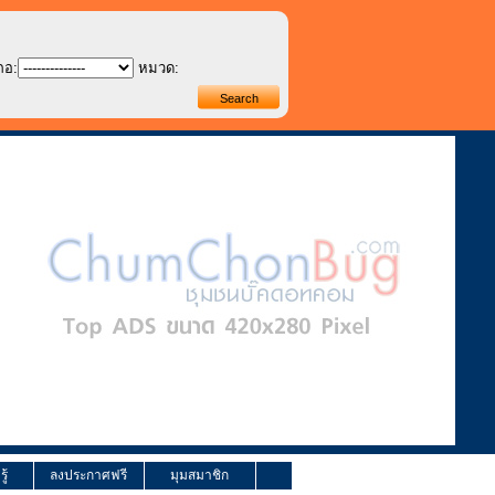
ภอ:
หมวด:
ู้
ลงประกาศฟรี
มุมสมาชิก