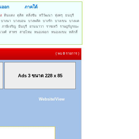
นออก
ภาคใต้
ง
ดินแดง
ดุสิต
ตลิ่งชัน
ทวีวัฒนา
ทุ่งครุ
ธนบุรี
บางนา
บางบอน
บางพลัด
บางรัก
บางเขน
บางแค
ภาษีเจริญ
มีนบุรี
ยานนาวา
ราชเทวี
ราษฎร์บูรณะ
ธวงศ์
สาทร
สายไหม
หนองจอก
หนองแขม
หลักสี่
{ พบ
0
รายการ }
Ads 3 ขนาด 228 x 85
Website/View