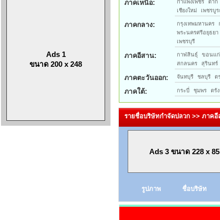
ภาคเหนือ:
กำแพงเพชร
ตาก
เชียงใหม่
เพชรบูร
ภาคกลาง:
กรุงเทพมหานคร
พระนครศรีอยุธยา
เพชรบุรี
Ads 1
ภาคอีสาน:
กาฬสินธุ์
ขอนแก
ขนาด 200 x 248
สกลนคร
สุรินทร์
ภาคตะวันออก:
จันทบุรี
ชลบุรี
ต
ภาคใต้:
กระบี่
ชุมพร
ตรัง
รายชื่อบริษัทกำจัดปลวก >> ภาคอ
Ads 3 ขนาด 228 x 85
รูปภาพ
ชื่อบริษัท