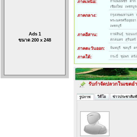
ภาคเหนือ:
กำแพงเพชร
ตาก
เชียงใหม่
เพชรบูร
ภาคกลาง:
กรุงเทพมหานคร
พระนครศรีอยุธยา
เพชรบุรี
Ads 1
ภาคอีสาน:
กาฬสินธุ์
ขอนแก
ขนาด 200 x 248
สกลนคร
สุรินทร์
ภาคตะวันออก:
จันทบุรี
ชลบุรี
ต
ภาคใต้:
กระบี่
ชุมพร
ตรัง
รับกำจัดปลวกในเขตอำเภ
วิดีโอ
ข่าวประชาสัมพั
รูปภาพ