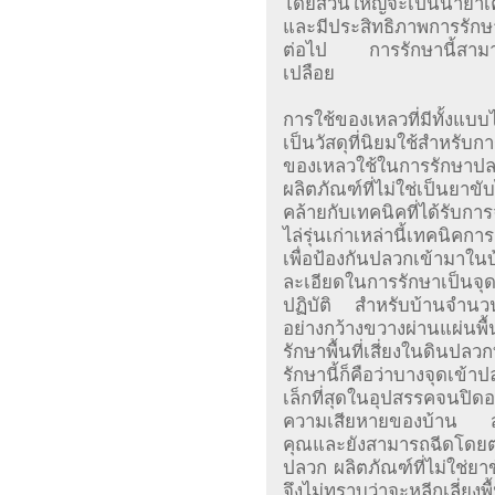
โดยส่วนใหญ่จะเป็นน้ำยาเคมี
และมีประสิทธิภาพการรัก
ต่อไป การรักษานี้สามาร
เปลือย
การใช้ของเหลวที่มีทั้งแบบ
เป็นวัสดุที่นิยมใช้สำหร
ของเหลวใช้ในการรักษาปลว
ผลิตภัณฑ์ที่ไม่ใช่เป็นยา
คล้ายกับเทคนิคที่ได้รับการจ
ไล่รุ่นเก่าเหล่านี้เทคนิค
เพื่อป้องกันปลวกเข้ามาใน
ละเอียดในการรักษาเป็นจุด
ปฏิบัติ สำหรับบ้านจำนวน
อย่างกว้างขวางผ่านแผ่นพื
รักษาพื้นที่เสี่ยงในดินปล
รักษานี้ก็คือว่าบางจุดเข้า
เล็กที่สุดในอุปสรรคจนปิด
ความเสียหายของบ้าน 
คุณและยังสามารถฉีดโดยตรง
ปลวก ผลิตภัณฑ์ที่ไม่ใช่ย
จึงไม่ทราบว่าจะหลีกเลี่ยง